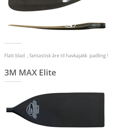
Flatt blad , fantastisk åre til havkajakk padling !
3M MAX Elite