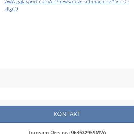
www.galasport.com/en/news/new-rad-machine#.VnnC-
kJIgcQ
KONTAKT
Transom Org. nr.: 963632959MVA