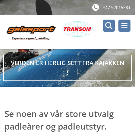
+47 92015581
VERDEN ER HERLIG SETT FRA KAJAKKEN
!
Se noen av vår store utvalg
padleårer og padleutstyr.