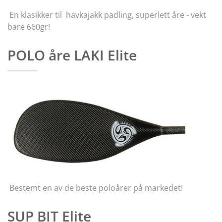
En klasikker til havkajakk padling, superlett åre - vekt
bare 660gr!
POLO åre LAKI Elite
Bestemt en av de beste poloårer på markedet!
SUP BIT Elite