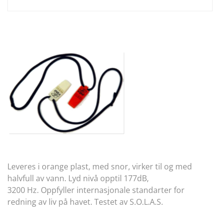
Leveres i orange plast, med snor, virker til og med
halvfull av vann. Lyd nivå opptil 177dB,
3200 Hz. Oppfyller internasjonale standarter for
redning av liv på havet. Testet av S.O.L.A.S.