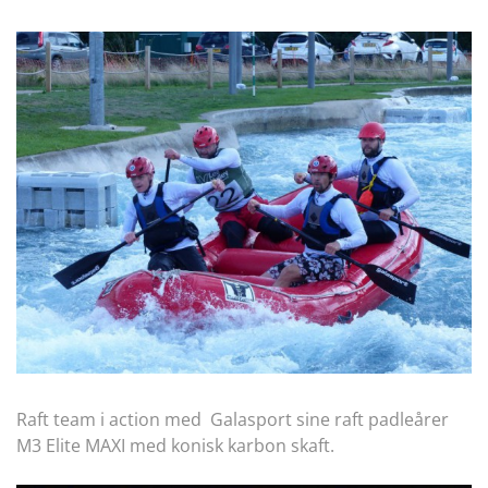
Raft team i action med Galasport sine raft padleårer
M3 Elite MAXI med konisk karbon skaft.