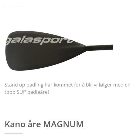
Stand up padling har kommet for å bli, vi følger med en
topp SUP padleåre!
Kano åre MAGNUM